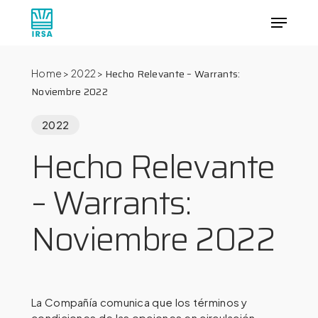
Skip
Menu
to
main
Close
content
Menu
Hecho Relevante – Warrants:
Home
>
2022
>
Noviembre 2022
2022
Hecho Relevante
– Warrants:
Noviembre 2022
La Compañía comunica que los términos y
condiciones de las opciones en circulación