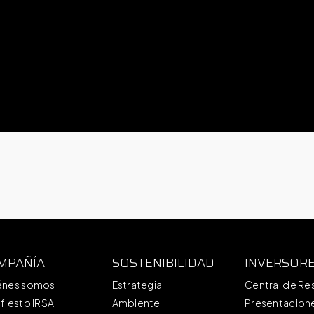
MPAÑÍA
SOSTENIBILIDAD
INVERSOR
énes somos
Estrategia
Central de Re
fiesto IRSA
Ambiente
Presentacione