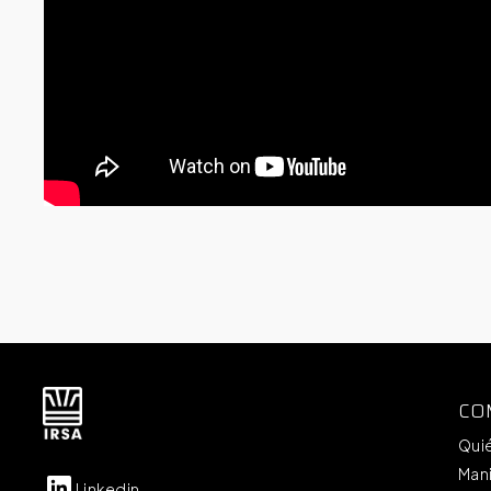
CO
Qui
Mani
Linkedin