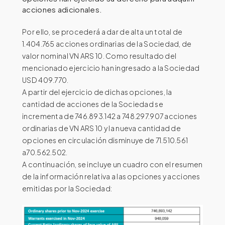
acciones adicionales.
Por ello, se procederá a dar de alta un total de
1.404.765 acciones ordinarias de la Sociedad, de
valor nominal VN ARS 10. Como resultado del
mencionado ejercicio han ingresado a la Sociedad
USD 409.770.
A partir del ejercicio de dichas opciones, la
cantidad de acciones de la Sociedad se
incrementa de 746.893.142 a 748.297.907 acciones
ordinarias de VN ARS 10 y la nueva cantidad de
opciones en circulación disminuye de 71.510.561
a70.562.502.
A continuación, se incluye un cuadro con el resumen
de la información relativa a las opciones y acciones
emitidas por la Sociedad: