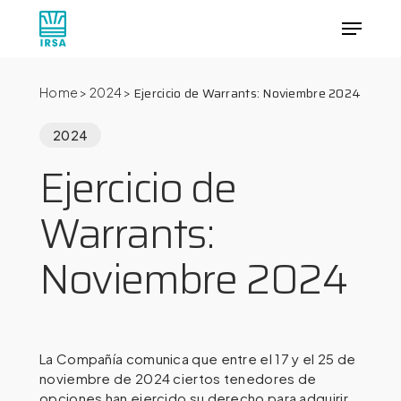
Skip
Menu
to
main
Close
content
Menu
Ejercicio de Warrants: Noviembre 2024
Home
>
2024
>
2024
Ejercicio de
Warrants:
Noviembre 2024
La Compañía comunica que entre el 17 y el 25 de
noviembre de 2024 ciertos tenedores de
opciones han ejercido su derecho para adquirir