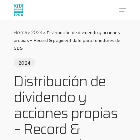
Skip
Menu
to
main
Close
content
Menu
Distribución de dividendo y acciones
Home
>
2024
>
propias – Record & payment date para tenedores de
GDS
2024
Distribución de
dividendo y
acciones propias
– Record &