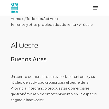
Skip
Menu
to
main
Close
Home
>
/ Todos los Activos
>
content
Menu
Al Oeste
Terrenos y otras propiedades de renta
>
Al
Oeste
Buenos
Aires
Un centro comercial que revaloriza el entorno y es
núcleo de actividad urbana para el oeste de la
Provincia, integrando propuestas comerciales,
gastronómicas y de entretenimiento en un espacio
seguro e innovador.