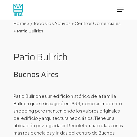
Skip
Menu
to
main
Close
Home
>
/ Todos los Activos
>
Centros Comerciales
content
Menu
Patio Bullrich
>
Patio
Bullrich
Buenos
Aires
Patio Bullrich es un edificio histórico de la familia
Bullrich que se inauguró en 1988, como un moderno
shopping pero manteniendo los valores originales
del edificio y arquitectura neoclásica. Tiene una
ubicación privilegiada en Recoleta, una de las zonas
más residenciales y lindas del centro de Buenos