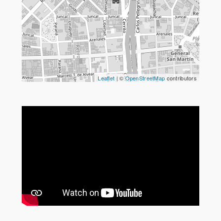
Leaflet
| ©
OpenStreetMap
contributors