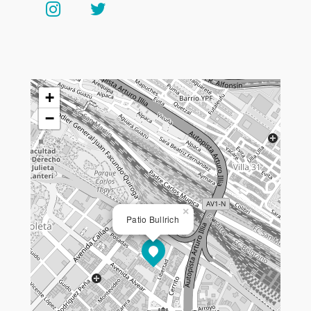
+
−
×
Patio Bullrich