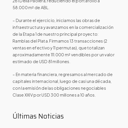
261 Della Paolera, reduciendo el portafolio a
58.000 m² de ABL.​​​​​​​
– Durante el ejercicio, iniciamos las obras de
infraestructura y avanzamos en la comercialización
de la Etapa 1 de nuestro principal proyecto:
Ramblas del Plata. Firmamos 13 transacciones (2
ventas en efectivo y 11 permutas), que totalizan
aproximadamente 111.000 m² vendibles por un valor
estimado de USD 81 millones​​​​​​​.
– En materia financiera, regresamos al mercado de
capitales internacional, luego de casi una década,
con la emisión de las obligaciones negociables
Clase XXIV por USD 300 millones a 10 años.
Últimas Noticias