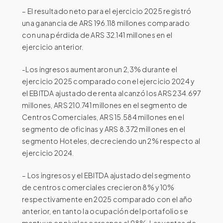
– El resultado neto para el ejercicio 2025 registró
una ganancia de ARS 196.118 millones comparado
con una pérdida de ARS 32.141 millones en el
ejercicio anterior.
-Los ingresos aumentaron un 2,3% durante el
ejercicio 2025 comparado con el ejercicio 2024 y
el EBITDA ajustado de renta alcanzó los ARS 234.697
millones, ARS 210.741 millones en el segmento de
Centros Comerciales, ARS 15.584 millones en el
segmento de oficinas y ARS 8.372 millones en el
segmento Hoteles, decreciendo un 2% respecto al
ejercicio 2024.
– Los ingresos y el EBITDA ajustado del segmento
de centros comerciales crecieron 8% y 10%
respectivamente en 2025 comparado con el año
anterior, en tanto la ocupación del portafolio se
mantuvo en niveles cercanos al 98%. Las ventas de