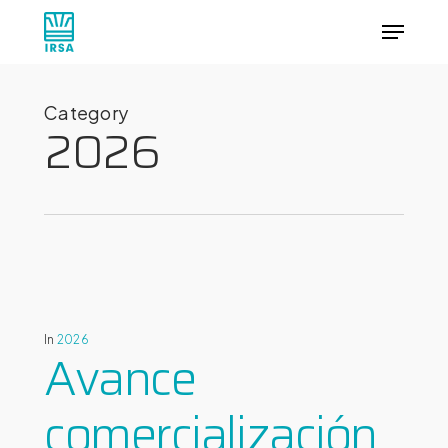
Skip
Menu
to
main
Close
content
Menu
Category
2026
In
2026
Avance
comercialización