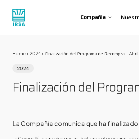
Skip
to
Compañía
Nuestr
main
content
Finalización del Programa de Recompra – Abri
Home
>
2024
>
2024
Finalización del Progr
La Compañía comunica que ha finalizado
La Compañía comunica que ha finalizado el programa de r