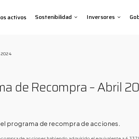
Sostenibilidad
Inversores
Gob
os activos
l 2024
ama de Recompra – Abril 2
 el programa de recompra de acciones.
ecompra de acciones habiendo adquirido el equivalente a 6.337