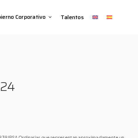
ierno Corporativo
Talentos
024
.939 IRSA Ordinarias que representan aproximadamente un