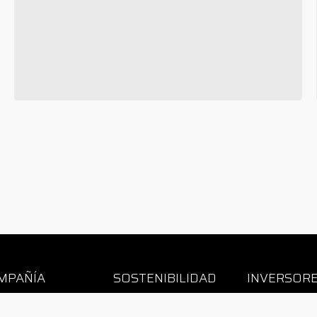
MPAÑÍA
SOSTENIBILIDAD
INVERSOR
énes somos
Estrategia
Central de Re