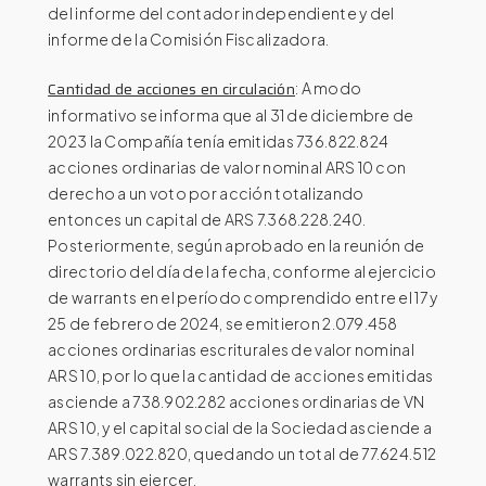
del informe del contador independiente y del
informe de la Comisión Fiscalizadora.
Cantidad de acciones en circulación
: A modo
informativo se informa que al 31 de diciembre de
2023 la Compañía tenía emitidas 736.822.824
acciones ordinarias de valor nominal ARS 10 con
derecho a un voto por acción totalizando
entonces un capital de ARS 7.368.228.240.
Posteriormente, según aprobado en la reunión de
directorio del día de la fecha, conforme al ejercicio
de warrants en el período comprendido entre el 17 y
25 de febrero de 2024, se emitieron 2.079.458
acciones ordinarias escriturales de valor nominal
ARS 10, por lo que la cantidad de acciones emitidas
asciende a 738.902.282 acciones ordinarias de VN
ARS 10, y el capital social de la Sociedad asciende a
ARS 7.389.022.820, quedando un total de 77.624.512
warrants sin ejercer.