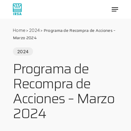
Skip
Menu
to
main
Close
content
Menu
Programa de Recompra de Acciones –
Home
>
2024
>
Marzo 2024
2024
Programa de
Recompra de
Acciones – Marzo
2024