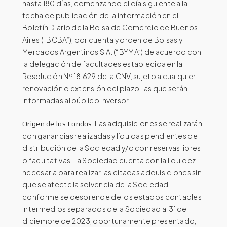
hasta 180 días, comenzando el día siguiente a la
fecha de publicación de la información en el
Boletín Diario de la Bolsa de Comercio de Buenos
Aires (“BCBA”), por cuenta y orden de Bolsas y
Mercados Argentinos S.A. (“BYMA”) de acuerdo con
la delegación de facultades establecida en la
Resolución Nº 18.629 de la CNV, sujeto a cualquier
renovación o extensión del plazo, las que serán
informadas al público inversor.
Origen de los Fondos
: Las adquisiciones se realizarán
con ganancias realizadas y líquidas pendientes de
distribución de la Sociedad y/o con reservas libres
o facultativas. La Sociedad cuenta con la liquidez
necesaria para realizar las citadas adquisiciones sin
que se afecte la solvencia de la Sociedad
conforme se desprende de los estados contables
intermedios separados de la Sociedad al 31 de
diciembre de 2023, oportunamente presentado,